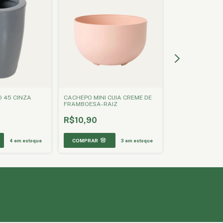
O 45 CINZA
CACHEPO MINI CUIA CREME DE
CACHEPO MINI C
FRAMBOESA-RAIZ
TERRACOTA-RAI
R$10,90
R$12,20
4
em estoque
3
em estoque