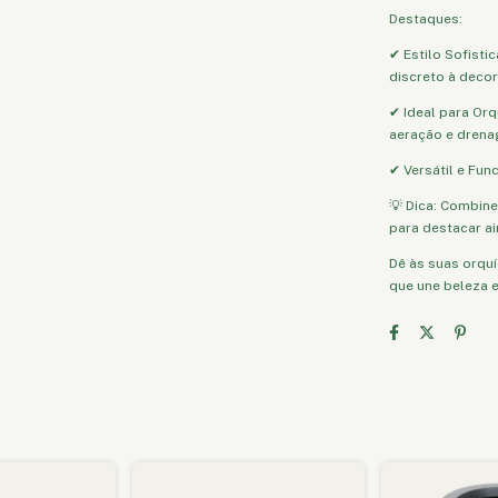
Destaques:
✔ Estilo Sofisti
discreto à deco
✔ Ideal para Or
aeração e drena
✔ Versátil e Fun
💡 Dica: Combin
para destacar ai
Dê às suas orqu
que une beleza e