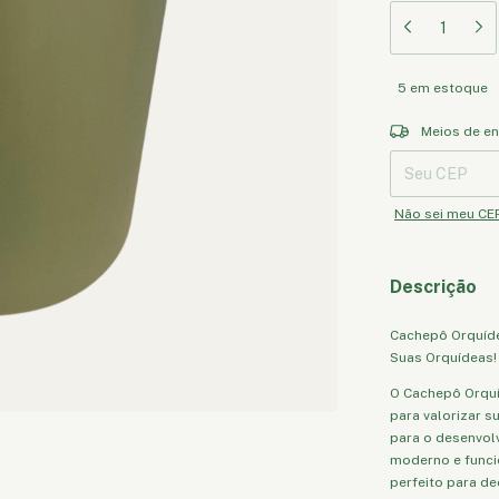
5
em estoque
Entregas para o 
Meios de en
Não sei meu CE
Descrição
Cachepô Orquídea
Suas Orquídeas!
O Cachepô Orquí
para valorizar 
para o desenvol
moderno e funcio
perfeito para d