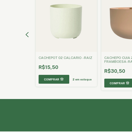
O 45 AREIA
CACHEPOT 02 CALCARIO -RAIZ
CACHEPO CUIA 
FRAMBOESA-RA
R$15,50
R$30,50
1
em estoque
2
em estoque