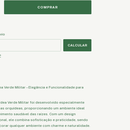
CEP:
ALTERAR CEP
vio
CALCULAR
P
 Verde Militar – Elegância e Funcionalidade para
dea Verde Militar foi desenvolvido especialmente
suas orquídeas, proporcionando um ambiente ideal
vimento saudável das raízes. Com um design
nal, ele combina sofisticação e praticidade, sendo
ecorar qualquer ambiente com charme e naturalidade.