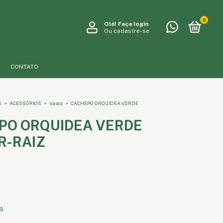
0
Olá!
Faça login
Ou cadastre-se
CONTATO
S
>
ACESSÓRIOS
>
Vasos
>
CACHEPO ORQUIDEA VERDE
PO ORQUIDEA VERDE
R-RAIZ
es