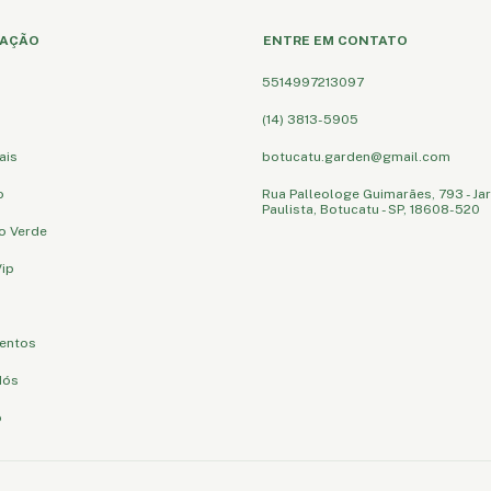
AÇÃO
ENTRE EM CONTATO
5514997213097
(14) 3813-5905
ais
botucatu.garden@gmail.com
o
Rua Palleologe Guimarães, 793 - Ja
Paulista, Botucatu - SP, 18608-520
o Verde
ip
entos
Nós
o