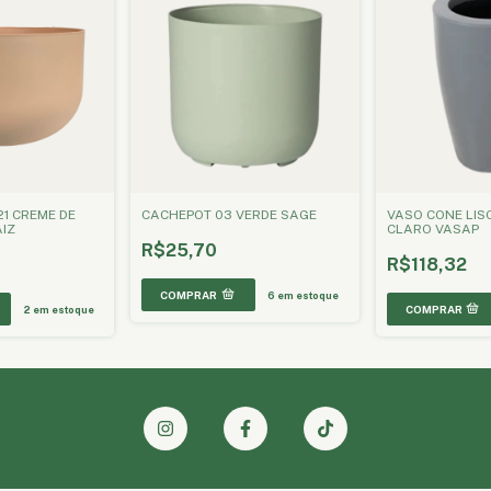
21 CREME DE
CACHEPOT 03 VERDE SAGE
VASO CONE LIS
IZ
CLARO VASAP
R$25,70
R$118,32
6
em estoque
2
em estoque