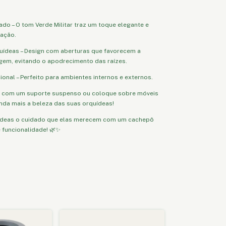
cado – O tom Verde Militar traz um toque elegante e
ração.
quídeas – Design com aberturas que favorecem a
gem, evitando o apodrecimento das raízes.
cional – Perfeito para ambientes internos e externos.
e com um suporte suspenso ou coloque sobre móveis
nda mais a beleza das suas orquídeas!
ídeas o cuidado que elas merecem com um cachepô
 funcionalidade! 🌿✨