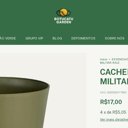
ÃO VERDE
GRUPO VIP
BLOG
DEPOIMENTOS
SOBRE NÓS
Início
>
ESSENCIAI
MILITAR-RAIZ
CACHE
MILITA
SKU:
0000000077965
R$17,00
4
x
de
R$5,05
Ver mais detalh