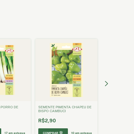
ESGOTADO
-PORRO DE
SEMENTE PIMENTA CHAPEU DE
SEMENTE AGRIA
BISPO CAMBUCI
ORIGINAL
R$2,90
R$2,90
17
em estoque
10
em estoque