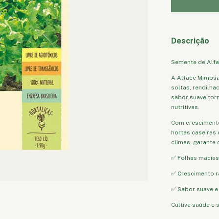
Descrição
Semente de Alf
A Alface Mimosa
soltas, rendilha
sabor suave torn
nutritivas.
Com crescimento 
hortas caseiras
climas, garante 
✅ Folhas macias
✅ Crescimento r
✅ Sabor suave e
Cultive saúde e 