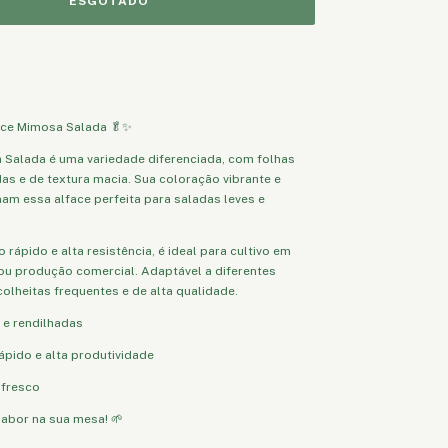
ace Mimosa Salada 🥬✨
 Salada é uma variedade diferenciada, com folhas
das e de textura macia. Sua coloração vibrante e
am essa alface perfeita para saladas leves e
rápido e alta resistência, é ideal para cultivo em
 ou produção comercial. Adaptável a diferentes
colheitas frequentes e de alta qualidade.
 e rendilhadas
ápido e alta produtividade
 fresco
sabor na sua mesa! 🌱