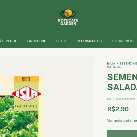
ÃO VERDE
GRUPO VIP
BLOG
DEPOIMENTOS
SOBRE NÓS
Início
>
ESSENCIAI
SALADA -
SEMEN
SALAD
SKU:
0000000012881
R$2,90
Ver mais detalh