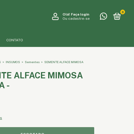
0
Olá!
Faça login
Ou cadastre-se
CONTATO
S
>
INSUMOS
>
Sementes
>
SEMENTE ALFACE MIMOSA
TE ALFACE MIMOSA
A -
es