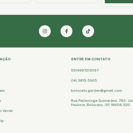
AÇÃO
ENTRE EM CONTATO
5514997213097
(14) 3813-5905
ais
botucatu.garden@gmail.com
o
Rua Palleologe Guimarães, 793 - Ja
Paulista, Botucatu - SP, 18608-520
o Verde
ip