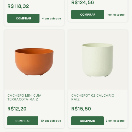
R$124,56
R$118,32
1
em estoque
4
em estoque
CACHEPO MINI CUIA
CACHEPOT 02 CALCARIO -
TERRACOTA-RAIZ
RAIZ
R$12,20
R$15,50
10
em estoque
2
em estoque